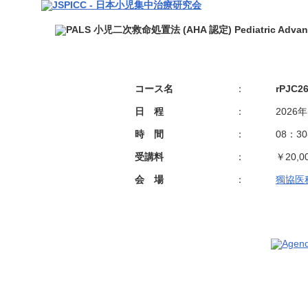
コース名
：
rPJC26
日 程
：
2026
時 間
：
08：3
受講料
：
￥20,0
会 場
：
獨協医