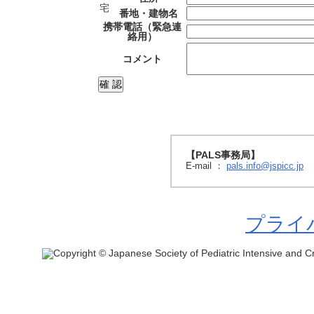
宅
番地・建物名
携帯電話（緊急連
絡用）
コメント
【PALS事務局】
E-mail ：
pals.info@jspicc.jp
プライ