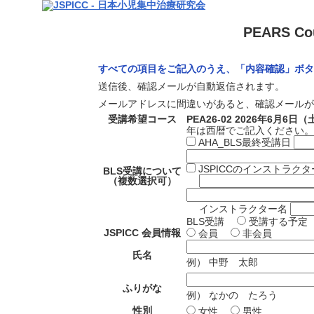
PEARS C
すべての項目をご記入のうえ、「内容確認」ボタ
送信後、確認メールが自動返信されます。
メールアドレスに間違いがあると、確認メールが
受講希望コース
PEA26-02 2026年6月6
年は西暦でご記入ください。
AHA_BLS最終受講日
JSPICCのインストラク
BLS受講について
（複数選択可）
インストラクター名
BLS受講
受講する予定
JSPICC 会員情報
会員
非会員
氏名
例） 中野 太郎
ふりがな
例） なかの たろう
性別
女性
男性