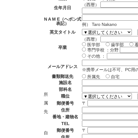
（西暦）
生年月日
N A M E（ヘボン式
表記）
例） Taro Nakano
英文タイトル
（西暦）
医学部
歯学部
卒業
専門学校
：分野
その他
：
メールアドレス
※携帯メールは不可、PC用
書類郵送先
所属先
自宅
施設名
部科名
所
職位
属
郵便番号
〒
住所
先
番地・建物名
TEL
郵便番号
〒
自
住所