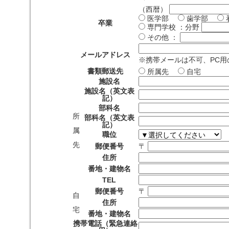
（西暦）
医学部
歯学部
卒業
専門学校
：分野
その他
：
メールアドレス
※携帯メールは不可、PC
書類郵送先
所属先
自宅
施設名
施設名（英文表
記）
部科名
所
部科名（英文表
記）
属
職位
先
郵便番号
〒
住所
番地・建物名
TEL
郵便番号
〒
自
住所
宅
番地・建物名
携帯電話（緊急連絡