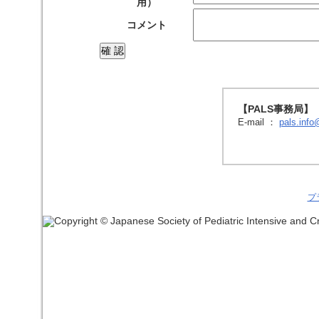
用）
コメント
【PALS事務局】
E-mail ：
pals.info
プ