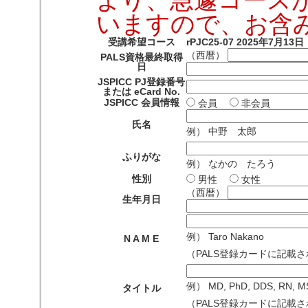
いますので、お含
受講希望コース
rPJC25-07 2025年7月
（西暦）
PALS資格最終取得
日
JSPICC PJ登録番号
または eCard No.
JSPICC 会員情報
会員
非会員
氏名
例） 中野 太郎
ふりがな
例） なかの たろう
性別
男性
女性
（西暦）
生年月日
例） Taro Nakano
N A M E
（PALS登録カードに記載
例） MD, PhD, DDS, RN, 
タイトル
（PALS登録カードに記載