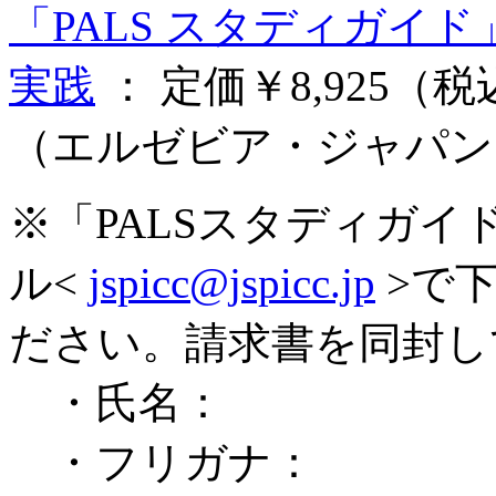
「PALS スタディガイ
実践
：
定価
￥8,925
（税
（エルゼビア・ジャパン
※「PALSスタディガイド
ル<
jspicc@jspicc.jp
>で
ださい。請求書を同封して
・氏名：
・フリガナ：